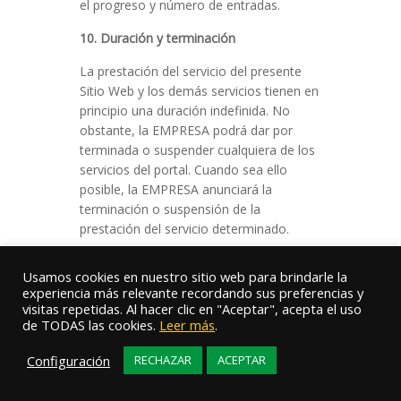
el progreso y número de entradas.
10. Duración y terminación
La prestación del servicio del presente
Sitio Web y los demás servicios tienen en
principio una duración indefinida. No
obstante, la EMPRESA podrá dar por
terminada o suspender cualquiera de los
servicios del portal. Cuando sea ello
posible, la EMPRESA anunciará la
terminación o suspensión de la
prestación del servicio determinado.
11. Declaraciones y Garantías
Usamos cookies en nuestro sitio web para brindarle la
experiencia más relevante recordando sus preferencias y
En general, los contenidos y servicios
visitas repetidas. Al hacer clic en "Aceptar", acepta el uso
ofrecidos en el Sitio Web tienen carácter
de TODAS las cookies.
Leer más
.
meramente informativo. Por
consiguiente, al ofrecerlos, la EMPRESA
Configuración
RECHAZAR
ACEPTAR
no otorga garantía ni declaración alguna
en relación con los contenidos y servicios